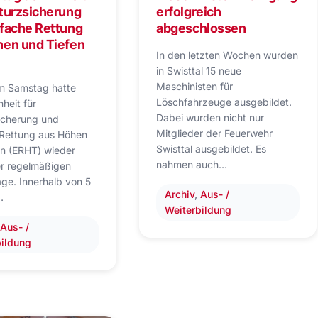
turzsicherung
erfolgreich
nfache Rettung
abgeschlossen
hen und Tiefen
In den letzten Wochen wurden
in Swisttal 15 neue
Maschinisten für
m Samstag hatte
Löschfahrzeuge ausgebildet.
nheit für
Dabei wurden nicht nur
icherung und
Mitglieder der Feuerwehr
 Rettung aus Höhen
Swisttal ausgebildet. Es
en (ERHT) wieder
nahmen auch…
er regelmäßigen
ge. Innerhalb von 5
Archiv
, 
Aus- /
…
Weiterbildung
 
Aus- /
bildung