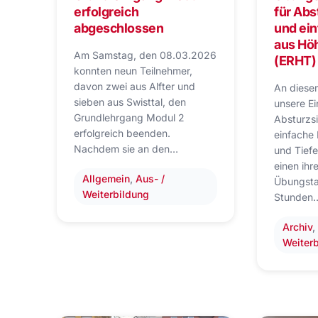
erfolgreich
für Abs
abgeschlossen
und ei
aus Hö
Am Samstag, den 08.03.2026
(ERHT)
konnten neun Teilnehmer,
davon zwei aus Alfter und
An diese
sieben aus Swisttal, den
unsere Ei
Grundlehrgang Modul 2
Absturzs
erfolgreich beenden.
einfache
Nachdem sie an den…
und Tief
einen ihr
Allgemein
, 
Aus- /
Übungsta
Weiterbildung
Stunden
Archiv
,
Weiter