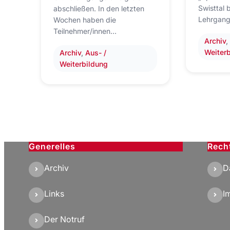
Swisttal 
abschließen. In den letzten
Lehrgang
Wochen haben die
Teilnehmer/innen…
Archiv
,
Weiter
Archiv
, 
Aus- /
Weiterbildung
Generelles
Rech
Archiv
D
Links
I
Der Notruf