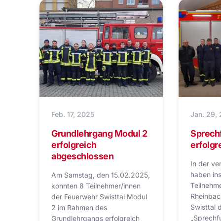
Feb. 17, 2025
Jan. 29,
Grundlehrgang Modul 2
Sprech
erfolgreich
erfolgr
abgeschlossen
In der v
haben in
Am Samstag, den 15.02.2025,
Teilnehm
konnten 8 Teilnehmer/innen
Rheinbac
der Feuerwehr Swisttal Modul
Swisttal
2 im Rahmen des
„Sprechf
Grundlehrgangs erfolgreich