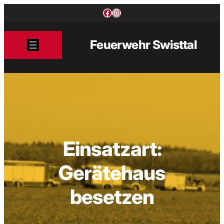
Zum
Facebook
Instagram
Inhalt
springen
Feuerwehr Swisttal
Einsatzart:
Gerätehaus
besetzen