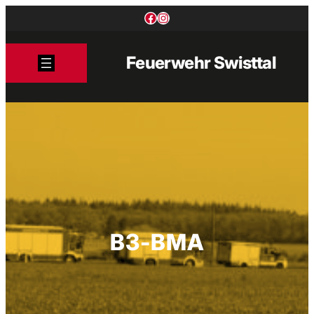
Zum
Facebook
Instagram
Inhalt
springen
Feuerwehr Swisttal
B3-BMA