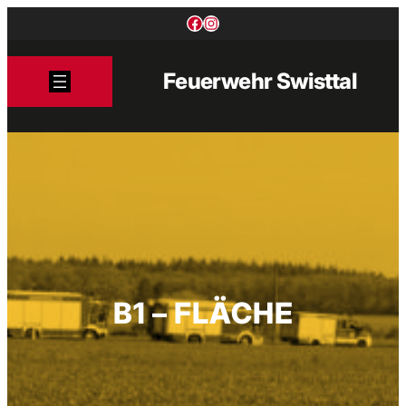
Zum
Facebook
Instagram
Inhalt
springen
Feuerwehr Swisttal
B1 – FLÄCHE