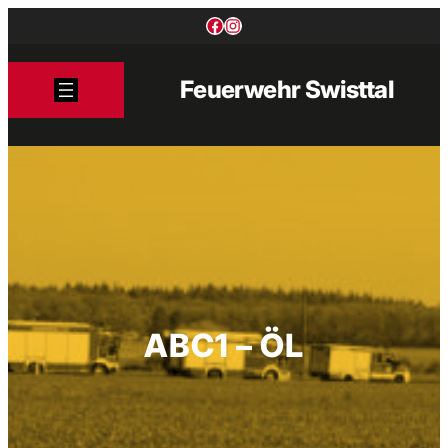
Zum
Facebook
Instagram
Inhalt
springen
Feuerwehr Swisttal
ABC1 – ÖL