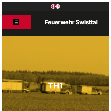
Zum
Facebook
Instagram
Inhalt
springen
Feuerwehr Swisttal
TH1