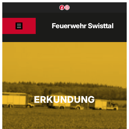
Zum
Facebook
Instagram
Inhalt
springen
Feuerwehr Swisttal
ERKUNDUNG