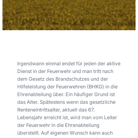
Irgendwann einmal endet für jeden der aktive
Dienst in der Feuerwehr und man tritt nach
dem Gesetz des Brandschutzes und der
Hilfeleistung der Feuerwehren (BHKG) in die
Ehrenabteilung über. Ein häufiger Grund ist
das Alter. Spätestens wenn das gesetzliche
Renteneintrittsalter, aktuell das 67.
Lebensjahr erreicht ist, wird man vom Leiter
der Feuerwehr in die Ehrenabteilung
überstellt. Auf eigenen Wunsch kann auch