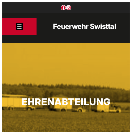
Zum
Facebook
Instagram
Inhalt
springen
Feuerwehr Swisttal
EHRENABTEILUNG