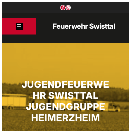
Zum
Facebook
Instagram
Inhalt
springen
Feuerwehr Swisttal
JUGENDFEUERWE
HR SWISTTAL
JUGENDGRUPPE
HEIMERZHEIM