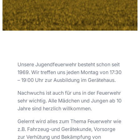
Unsere Jugendfeuerwehr besteht schon seit
1969. Wir treffen uns jeden Montag von 17:30
– 19:00 Uhr zur Ausbildung im Gerätehaus.
Nachwuchs ist auch für uns in der Feuerwehr
sehr wichtig. Alle Mädchen und Jungen ab 10
Jahre sind herzlich willkommen.
Gelernt wird alles zum Thema Feuerwehr wie
z.B. Fahrzeug-und Gerätekunde, Vorsorge
zur Verhütung und Bekämpfung von