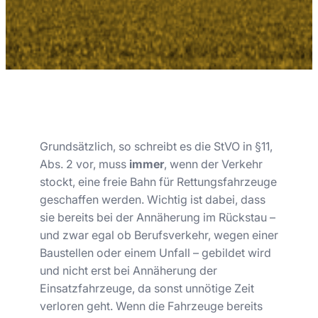
Grundsätzlich, so schreibt es die StVO in §11,
Abs. 2 vor, muss
immer
, wenn der Verkehr
stockt, eine freie Bahn für Rettungsfahrzeuge
geschaffen werden. Wichtig ist dabei, dass
sie bereits bei der Annäherung im Rückstau –
und zwar egal ob Berufsverkehr, wegen einer
Baustellen oder einem Unfall – gebildet wird
und nicht erst bei Annäherung der
Einsatzfahrzeuge, da sonst unnötige Zeit
verloren geht. Wenn die Fahrzeuge bereits