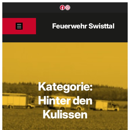
Zum
Facebook
Instagram
Inhalt
springen
Feuerwehr Swisttal
Kategorie:
Hinter den
Kulissen