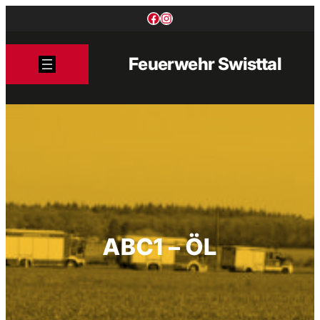
Zum
Facebook
Instagram
Inhalt
springen
Feuerwehr Swisttal
ABC1 – ÖL