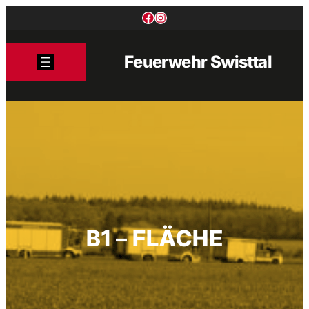
Zum
Facebook
Instagram
Inhalt
springen
Feuerwehr Swisttal
B1 – FLÄCHE