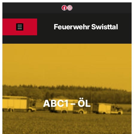
Zum
Facebook
Instagram
Inhalt
springen
Feuerwehr Swisttal
ABC1 – ÖL