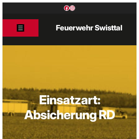
Zum
Facebook
Instagram
Inhalt
springen
Feuerwehr Swisttal
Einsatzart:
Absicherung RD