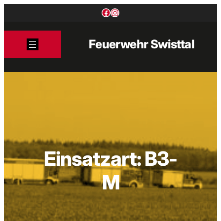
Zum
Facebook
Instagram
Inhalt
springen
Feuerwehr Swisttal
Einsatzart:
B3-
M