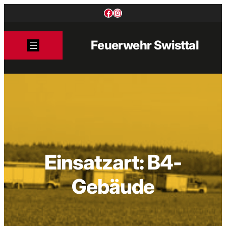
Zum
Facebook
Instagram
Inhalt
springen
Feuerwehr Swisttal
Einsatzart:
B4-
Gebäude