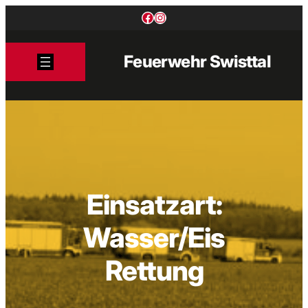
Zum
Facebook
Instagram
Inhalt
springen
Feuerwehr Swisttal
Einsatzart:
Wasser/Eis
Rettung