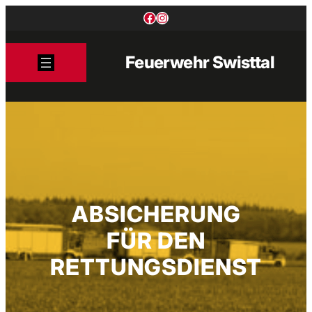
Zum
Facebook
Instagram
Inhalt
springen
Feuerwehr Swisttal
ABSICHERUNG
FÜR DEN
RETTUNGSDIENST