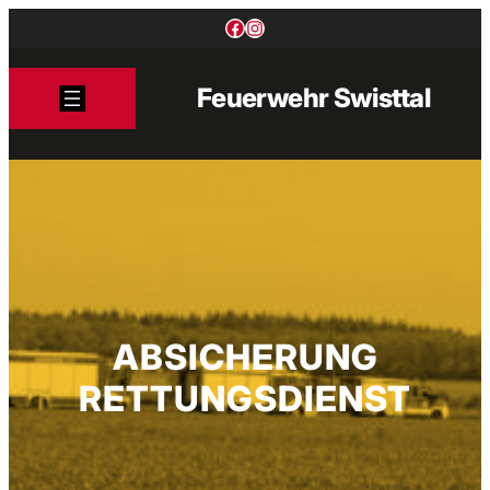
Zum
Facebook
Instagram
Inhalt
springen
Feuerwehr Swisttal
ABSICHERUNG
RETTUNGSDIENST