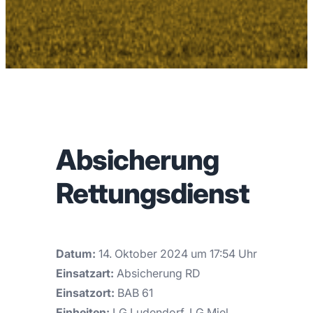
Absicherung
Rettungsdienst
Datum:
14. Oktober 2024 um 17:54 Uhr
Einsatzart:
Absicherung RD
Einsatzort:
BAB 61
Einheiten:
LG Ludendorf, LG Miel