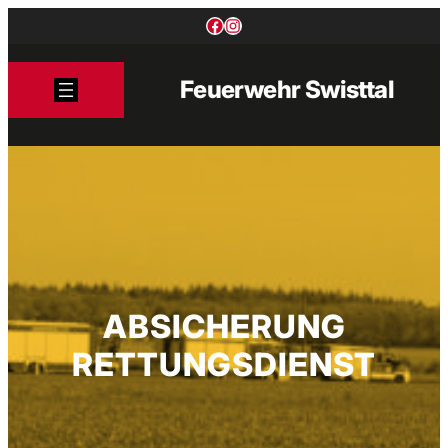
Zum
Facebook
Instagram
Inhalt
springen
Feuerwehr Swisttal
ABSICHERUNG
RETTUNGSDIENST