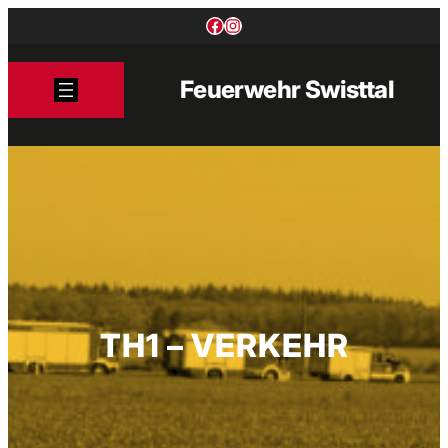
Zum
Facebook
Instagram
Inhalt
springen
Feuerwehr Swisttal
TH1 – VERKEHR