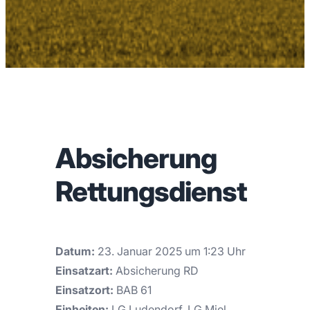
Absicherung
Rettungsdienst
Datum:
23. Januar 2025 um 1:23 Uhr
Einsatzart:
Absicherung RD
Einsatzort:
BAB 61
Einheiten:
LG Ludendorf, LG Miel