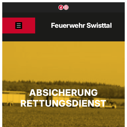
Zum
Facebook
Instagram
Inhalt
springen
Feuerwehr Swisttal
ABSICHERUNG
RETTUNGSDIENST