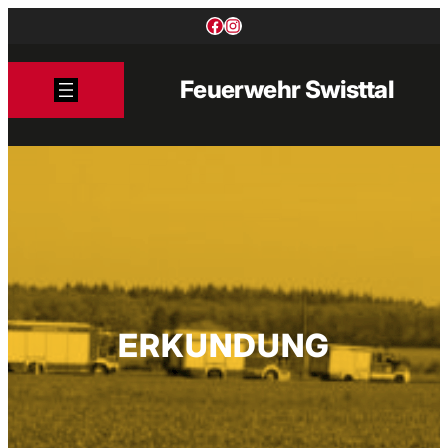
Zum
Facebook
Instagram
Inhalt
springen
Feuerwehr Swisttal
ERKUNDUNG