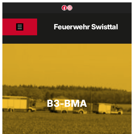
Zum
Facebook
Instagram
Inhalt
springen
Feuerwehr Swisttal
B3-BMA