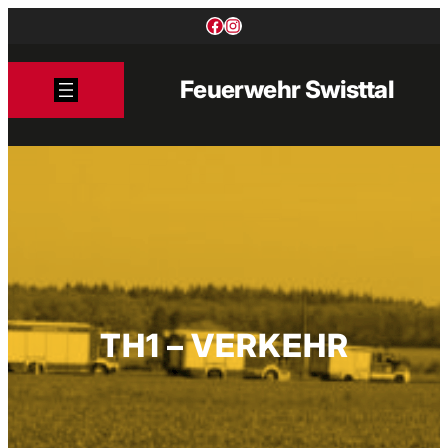
Zum
Facebook
Instagram
Inhalt
springen
Feuerwehr Swisttal
TH1 – VERKEHR