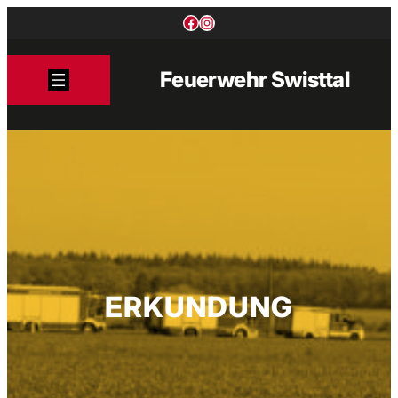
Zum
Facebook
Instagram
Inhalt
springen
Feuerwehr Swisttal
ERKUNDUNG