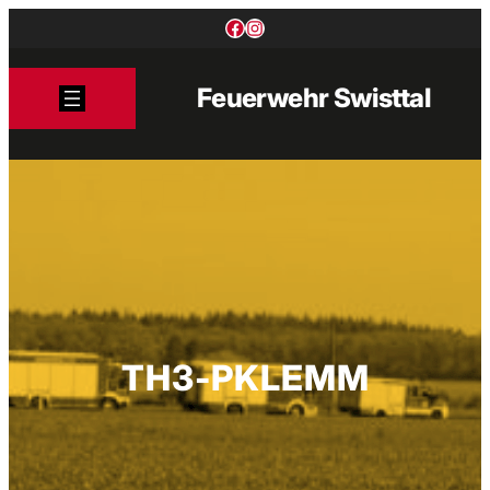
Zum
Facebook
Instagram
Inhalt
springen
Feuerwehr Swisttal
TH3-PKLEMM