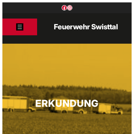
Zum
Facebook
Instagram
Inhalt
springen
Feuerwehr Swisttal
ERKUNDUNG