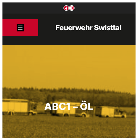
Zum
Facebook
Instagram
Inhalt
springen
Feuerwehr Swisttal
ABC1 – ÖL