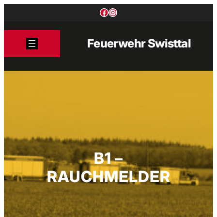
Zum
Facebook
Instagram
Inhalt
springen
Feuerwehr Swisttal
B1 –
RAUCHMELDER