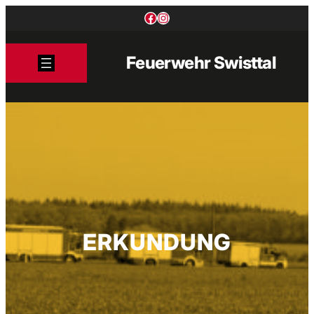
Zum
Facebook
Instagram
Inhalt
springen
Feuerwehr Swisttal
ERKUNDUNG