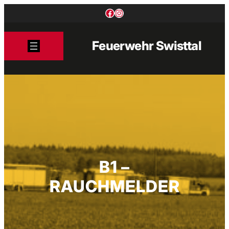
Zum
Facebook
Instagram
Inhalt
springen
Feuerwehr Swisttal
B1 –
RAUCHMELDER