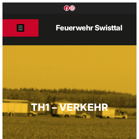
Zum
Facebook
Instagram
Inhalt
springen
Feuerwehr Swisttal
TH1 – VERKEHR