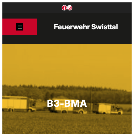
Zum
Facebook
Instagram
Inhalt
springen
Feuerwehr Swisttal
B3-BMA