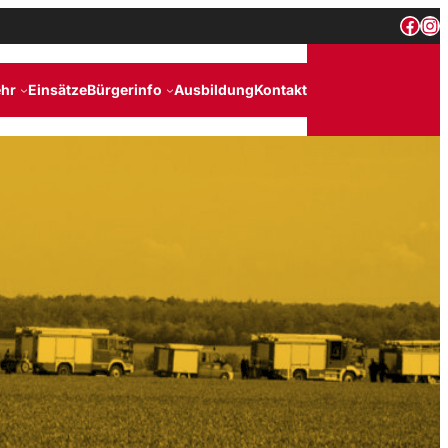
Face
In
hr
Einsätze
Bürgerinfo
Ausbildung
Kontakt