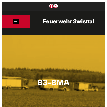
Zum
Facebook
Instagram
Inhalt
springen
Feuerwehr Swisttal
B3-BMA