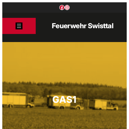
Zum
Facebook
Instagram
Inhalt
springen
Feuerwehr Swisttal
GAS1