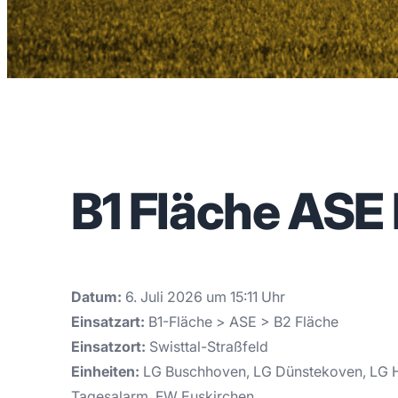
B1 Fläche ASE
Datum:
6. Juli 2026 um 15:11 Uhr
Einsatzart:
B1-Fläche > ASE > B2 Fläche
Einsatzort:
Swisttal-Straßfeld
Einheiten:
LG Buschhoven, LG Dünstekoven, LG He
Tagesalarm, FW Euskirchen