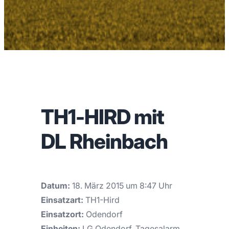
TH1-HIRD mit
DL Rheinbach
Datum:
18. März 2015 um 8:47 Uhr
Einsatzart:
TH1-Hird
Einsatzort:
Odendorf
Einheiten:
LG Odendorf, Tagesalarm