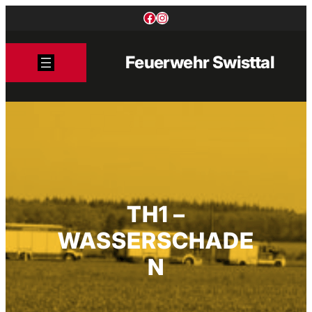
Zum
Facebook
Instagram
Inhalt
springen
Feuerwehr Swisttal
TH1 –
WASSERSCHADE
N