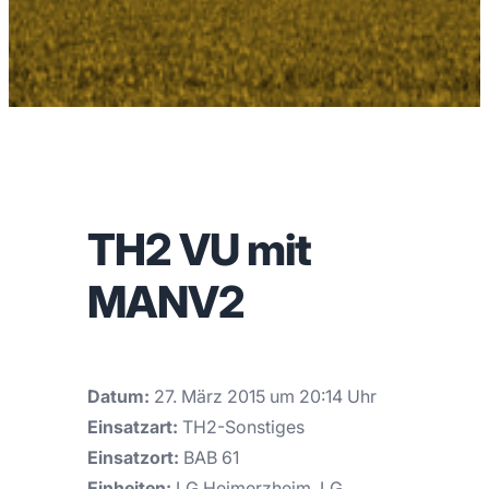
TH2 VU mit
MANV2
Datum:
27. März 2015 um 20:14 Uhr
Einsatzart:
TH2-Sonstiges
Einsatzort:
BAB 61
Einheiten:
LG Heimerzheim, LG