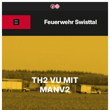
Zum
Facebook
Instagram
Inhalt
springen
Feuerwehr Swisttal
TH2 VU MIT
MANV2