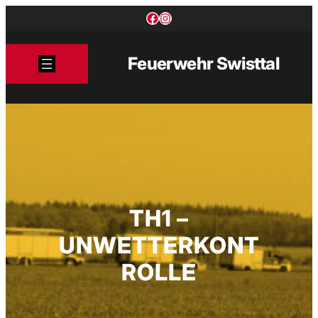
Zum
Facebook
Instagram
Inhalt
springen
Feuerwehr Swisttal
TH1 –
UNWETTERKONT
ROLLE