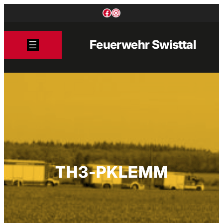
Zum
Facebook
Instagram
Inhalt
springen
Feuerwehr Swisttal
TH3-PKLEMM