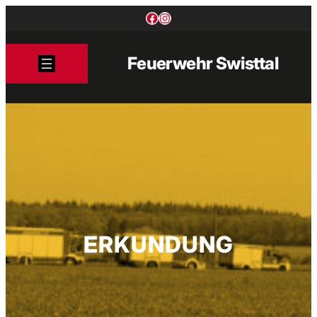
Zum
Facebook
Instagram
Inhalt
springen
Feuerwehr Swisttal
ERKUNDUNG