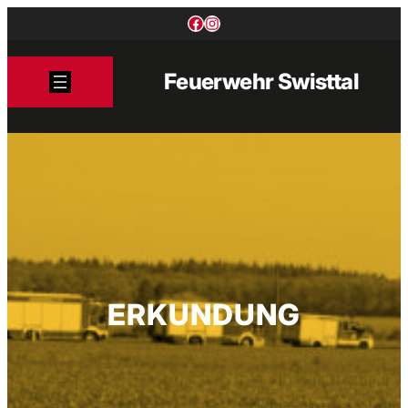
Zum
Facebook
Instagram
Inhalt
springen
Feuerwehr Swisttal
ERKUNDUNG