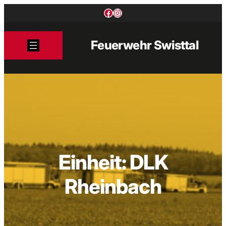
Zum
Facebook
Instagram
Inhalt
springen
Feuerwehr Swisttal
Einheit:
DLK
Rheinbach