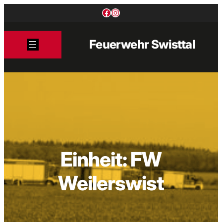
Zum
Facebook
Instagram
Inhalt
springen
Feuerwehr Swisttal
Einheit:
FW
Weilerswist