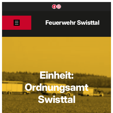
Zum
Facebook
Instagram
Inhalt
springen
Feuerwehr Swisttal
Einheit:
Ordnungsamt
Swisttal