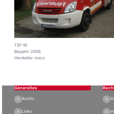
TSF-W
Baujahr: 2006
Hersteller: Iveco
Generelles
Rech
Archiv
D
Links
I